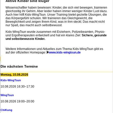
Aktive Kinder sind klüger
Wissenschaftler haben bewiesen: Kinder, die sich viel bewegen, trainieren
gleichzeitig ihr Gehirn. Aber leider haben immer weniger Kinder Lust dazu.
Auch hier hilft Kids-WingTsun. Unser Training bietet gezielte Übungen, die
das Körpergefühl schulen. Wir trainieren das Gleichgewicht, die
Beweglichkeit und zeigen Ihrem Kind, was in ihm steckt. Das macht nicht
nur Spaß, das macht auch selbstbewusst.
Kids-WingTsun wurde zusammen mit Erziehern, Polizeibeamten, Physio-
und Ergotherapeuten entwickelt und hat ein klares Ziel:
Sichere, gesunde
und selbstbewusste Kinder.
Weitere Informationen und Aktuelles zum Thema Kids-WingTsun gibt es
auf der offiziellen Homepage
www.kids-wingtsun.de
Die nächsten Termine
Montag,
10.08.2026
Kids-WingTsun
10.08.2026 16:30–17:30
WingTsun
10.08.2026 19:00–20:00
ChiKung